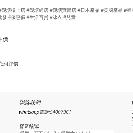
 #觀塘樓上店 #觀塘網店 #觀塘實體店 #日本產品 #英國產品 #韓
發 #優惠價 #生活百貨 #泳衣 #兒童
評價
任何評價
聯絡我們
whatsapp
電話:54007961
營業時間: