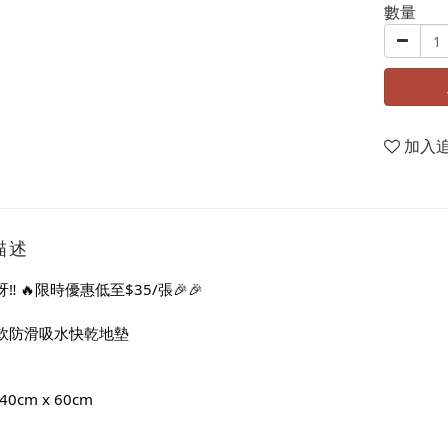
數量
加入
描述
‼️ 🔥限時優惠低至$35/張🎉🎉
軟防滑吸水快乾地墊
: 40cm x 60cm 