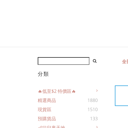
全
分類
🔥低至$2 特價區🔥
精選商品
1880
現貨區
1510
預購貨品
133
👶🏻兒童天地