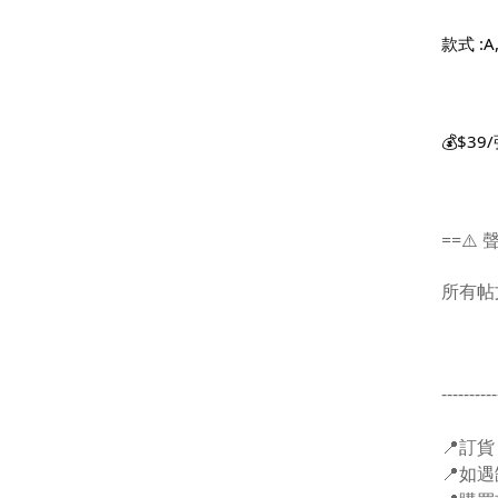
款式 :A,B
💰$3
==⚠️ 
所有帖
----------
📍訂貨
📍如遇