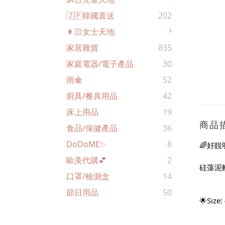
🇯🇵韓國直送
202
👩🏻女士天地
家居雜貨
835
家庭電器/電子產品
30
雨傘
52
廚具/餐具用品
42
床上用品
19
商品
食品/保健產品
36
DoDoME✨
8
🌈好靚呀
歐美代購💕
2
硅藻泥
口罩/檢測盒
14
節日用品
50
🌟Size