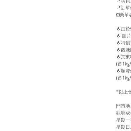
📍購
📍訂
❎棄單
🌟由
🌟 
🌟特
🌟觀
🌟京
(首1kg
🌟順
(首1kg
*以上
門市地址
觀塘成
星期一至五
星期日