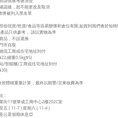
買前請慎重考慮清楚
單確認後，恕不能更改及取消
者將被列入黑名單
於部份現貨/乾貨/食品等容易變壞和倉位有限,如貨到我們會於短時間
圖片產品只供參考， 請以實物為準
價貨品，不設退換
塘門市自取
東物流工商或住宅地址到付
$22,續重0.5kg$5)
豐站/智能櫃/工商或住宅地址到付
$30)
會按體積重量計算，最終以順豐/京東收費為準
 :
業街11號華成工商中心2樓202C室
 ( 11-7 ) 星期六 ( 11-4 )
及公眾假期休息😊