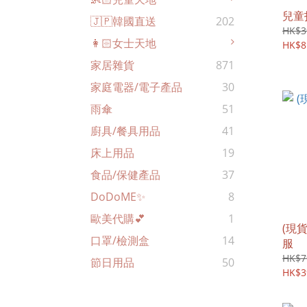
兒童
🇯🇵韓國直送
202
HK$3
👩🏻女士天地
HK$8
家居雜貨
871
家庭電器/電子產品
30
雨傘
51
廚具/餐具用品
41
床上用品
19
食品/保健產品
37
DoDoME✨
8
歐美代購💕
1
(現
口罩/檢測盒
14
服
HK$7
節日用品
50
HK$3