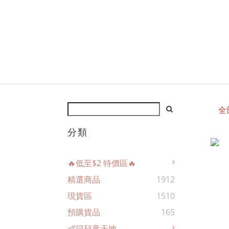
全
分類
🔥低至$2 特價區🔥
精選商品
1912
現貨區
1510
預購貨品
165
👶🏻兒童天地