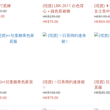
打底褲
(現貨) LBK-2611 白色背
(現貨) 👩
心＋綠色長裙褲
女士長中
9.00
.00
HK$239.00
HK$139.0
HK$79.00
HK$69.00
貨)🍬兒童糖果色家居
(現貨) ✨日系簡約連身裙
(現貨)
✨
居服
9.00
HK$168.00
HK$49.00
9.00
HK$79.00