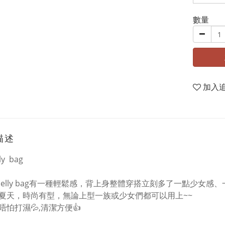
數量
加入
描述
ly bag
日jelly bag有一種輕鬆感，背上身整體穿搭立刻多了一點少女感
夏天，時尚有型，無論上型一族或少女們都可以用上~~
唔怕打濕
💦
,清潔方便👍