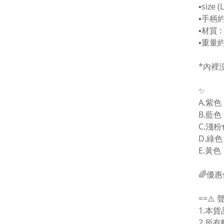
▪️size
▪️手柄
▪️材質 :
▪️重量約
*內裡
✨
A.紫色
B.藍色
C.淺粉
D.綠色
E.黃色
🌈優惠
==⚠️ 
1.本
2.所