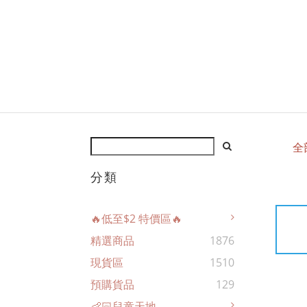
全
分類
🔥低至$2 特價區🔥
精選商品
1876
現貨區
1510
預購貨品
129
👶🏻兒童天地