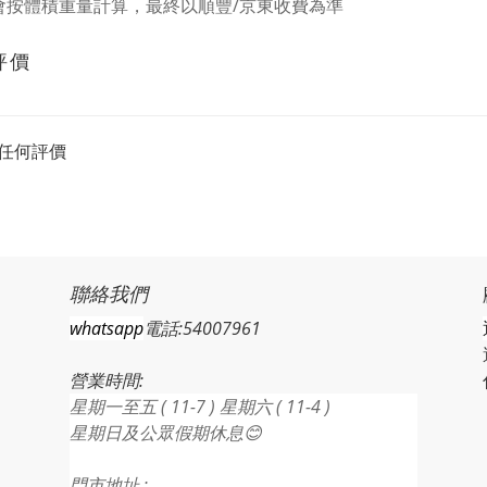
會按體積重量計算，最終以順豐/京東收費為準
評價
任何評價
聯絡我們
whatsapp
電話:54007961
營業時間:
星期一至五 ( 11-7 ) 星期六 ( 11-4 )
星期日及公眾假期休息😊
門市地址 :