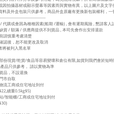
色或因拍攝器材或顯示螢幕等因素而與實物有異，以上圖片及文字
上資料及外盒包裝只供參考，商品外盒原廠有更換新包裝權利，一
------------------------------------
 / 代購或會因為種種因素(船期 /運輸) , 會有遲期風險 , 懇請客
缺貨 / 額滿 / 供應商提供不到貨品 , 本司先會作出安排退款
買前請慎重考慮清楚
單確認後，恕不能更改及取消
者將被列入黑名單
於部份現貨/乾貨/食品等容易變壞和倉位有限,如貨到我們會於短時間
圖片產品只供參考， 請以實物為準
價貨品，不設退換
塘門市自取
東物流工商或住宅地址到付
$22,續重0.5kg$5)
豐站/智能櫃/工商或住宅地址到付
$30)