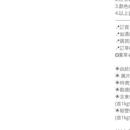
3.顏
4.以
----------
📍訂貨
📍如遇
📍購
📍訂
❎棄單
🌟由
🌟 
🌟特
🌟觀
🌟京
(首1kg
🌟順
(首1kg