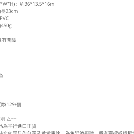
 (L*W*H) : 約36*13.5*16m
約長23cm
 PVC
450g
沒有間隔
色
價$129/個
聲明 ⚠️==
貨品為平行進口正貨
有帖文內容只作分享及參考用途，為免混淆視聽，所有商標或版