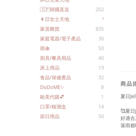
🇯🇵韓國直送
202
👩🏻女士天地
家居雜貨
835
家庭電器/電子產品
30
雨傘
50
廚具/餐具用品
40
床上用品
19
食品/保健產品
32
商品
DoDoME✨
8
夏日Jel
歐美代購💕
1
口罩/檢測盒
14
🥰夏
節日用品
50
好適合
落雨都