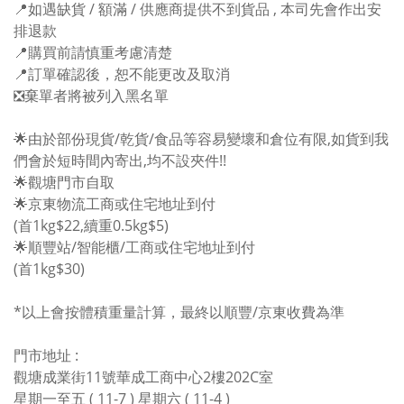
📍如遇缺貨 / 額滿 / 供應商提供不到貨品 , 本司先會作出安
排退款
📍購買前請慎重考慮清楚
📍訂單確認後，恕不能更改及取消
❎棄單者將被列入黑名單
🌟由於部份現貨/乾貨/食品等容易變壞和倉位有限,如貨到我
們會於短時間內寄出,均不設夾件!!
🌟觀塘門市自取
🌟京東物流工商或住宅地址到付
(首1kg$22,續重0.5kg$5)
🌟順豐站/智能櫃/工商或住宅地址到付
(首1kg$30)
*以上會按體積重量計算，最終以順豐/京東收費為準
門市地址 :
觀塘成業街11號華成工商中心2樓202C室
星期一至五 ( 11-7 ) 星期六 ( 11-4 )