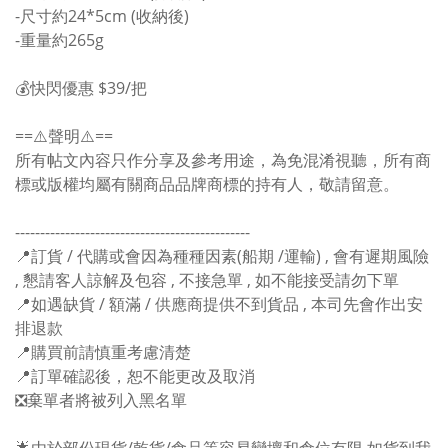
-尺寸約24*5cm (收納後)
-重量約265g
💰快閃優惠 $39/把
==⚠️聲明⚠️==
所有帖文內容只作分享及參考用途，為免混淆視聽，所有商
標或版權均屬有關商品品牌商標的持有人，敬請留意。
-----------------------------------------------
📍訂貨 / 代購或會因為種種因素(船期 /運輸) , 會有遲期風險
, 懇請客人諒解及包容 , 不接急單 , 如不能接受請勿下單
📍如遇缺貨 / 額滿 / 供應商提供不到貨品 , 本司先會作出安
排退款
📍購買前請慎重考慮清楚
📍訂單確認後，恕不能更改及取消
❎棄單者將被列入黑名單