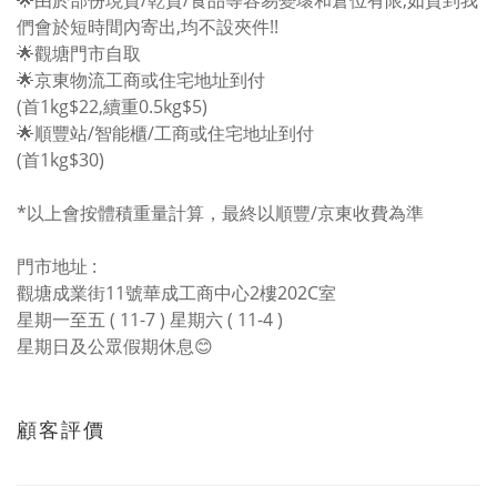
🌟由於部份現貨/乾貨/食品等容易變壞和倉位有限,如貨到我
們會於短時間內寄出,均不設夾件!!
🌟觀塘門市自取
🌟京東物流工商或住宅地址到付
(首1kg$22,續重0.5kg$5)
🌟順豐站/智能櫃/工商或住宅地址到付
(首1kg$30)
*以上會按體積重量計算，最終以順豐/京東收費為準
門市地址 :
觀塘成業街11號華成工商中心2樓202C室
星期一至五 ( 11-7 ) 星期六 ( 11-4 )
星期日及公眾假期休息😊
顧客評價