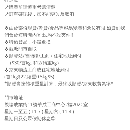
排退款
📍
購買前請慎重考慮清楚
📍
訂單確認後，恕不能更改及取消
🌟
由於部份現貨/乾貨/食品等容易變壞和倉位有限,如貨到我
們會於短時間內寄出,均不設夾件!!
🌟
特價貨品，不設退換
🌟
觀塘門市自取
🌟
順豐站/智能櫃/工商 / 住宅地址到付
($30/首kg, $12/續重kg）
🌟京東物流工商或住宅地址到付
(首1kg$22,續重0.5kg$5)
*順豐會按體積重量計算，最終以
順豐/
京東
收費為準*
門市地址 :
觀塘成業街11號華成工商中心2樓202C室
星期一至五 ( 11-7 ) 星期六 ( 11-4 )
星期日及公眾假期休息
😊