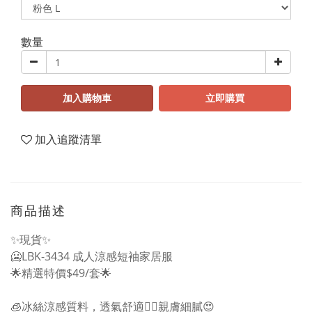
數量
加入購物車
立即購買
加入追蹤清單
商品描述
✨現貨✨
🥶LBK-3434 成人涼感短袖家居服
🌟精選特價$49/套🌟
🧊冰絲涼感質料，透氣舒適👍🏻親膚細膩😍