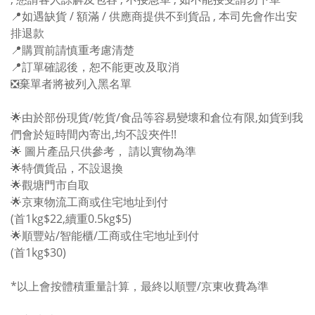
📍如遇缺貨 / 額滿 / 供應商提供不到貨品 , 本司先會作出安
排退款
📍購買前請慎重考慮清楚
📍訂單確認後，恕不能更改及取消
❎棄單者將被列入黑名單
🌟由於部份現貨/乾貨/食品等容易變壞和倉位有限,如貨到我
們會於短時間內寄出,均不設夾件!!
🌟 圖片產品只供參考， 請以實物為準
🌟特價貨品，不設退換
🌟觀塘門市自取
🌟京東物流工商或住宅地址到付
(首1kg$22,續重0.5kg$5)
🌟順豐站/智能櫃/工商或住宅地址到付
(首1kg$30)
*以上會按體積重量計算，最終以順豐/京東收費為準