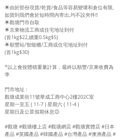
🌟由於部份現貨/乾貨/食品等容易變壞和倉位有限,
如貨到我們會於短時間內寄出,均不設夾件!!
🌟觀塘門市自取
🌟京東物流工商或住宅地址到付
(首1kg$22,續重0.5kg$5)
🌟順豐站/智能櫃/工商或住宅地址到付
(首1kg$30)
*以上會按體積重量計算，最終以順豐/京東收費為
準
門市地址 :
觀塘成業街11號華成工商中心2樓202C室
星期一至五 ( 11-7 ) 星期六 ( 11-4 )
星期日及公眾假期休息😊
#觀塘 #觀塘樓上店 #觀塘網店 #觀塘實體店 #日本
產品 #英國產品 #韓國產品 #台灣產品 #澳洲產品 #