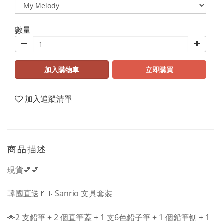
數量
加入購物車
立即購買
加入追蹤清單
商品描述
現貨💕💕
韓國直送🇰🇷Sanrio 文具套裝
🌟2 支鉛筆 + 2 個直筆蓋 + 1 支6色鉛子筆 + 1 個鉛筆刨 + 1