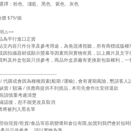
色選擇：粉色、淺藍、黑色、紫色、灰色
特價 $79/個
明⚠️==
貨品為平行進口正貨
有帖文內容只作分享及參考用途，為免混淆視聽，所有商標或版
色或因拍攝器材或顯示螢幕等因素而與實物有異，以上圖片及文字
上資料及外盒包裝只供參考，商品外盒原廠有更換新包裝權利，一
---------------------------------------
 / 代購或會因為種種因素(船期 /運輸) , 會有遲期風險 , 懇請客
缺貨 / 額滿 / 供應商提供不到貨品 , 本司先會作出安排退款
買前請慎重考慮清楚
單確認後，恕不能更改及取消
者將被列入黑名單
於部份現貨/乾貨/食品等容易變壞和倉位有限,如貨到我們會於短時間
圖片產品只供參考， 請以實物為準