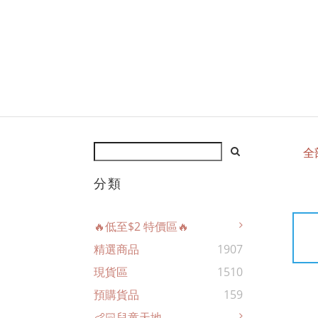
全
分類
🔥低至$2 特價區🔥
精選商品
1907
現貨區
1510
預購貨品
159
👶🏻兒童天地