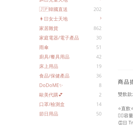
🇯🇵韓國直送
202
👩🏻女士天地
家居雜貨
862
家庭電器/電子產品
30
雨傘
51
廚具/餐具用品
42
床上用品
19
食品/保健產品
36
商品
DoDoME✨
8
雙飲款
歐美代購💕
2
口罩/檢測盒
14
⭐️直飲
節日用品
50
👍🏻
👏🏻 