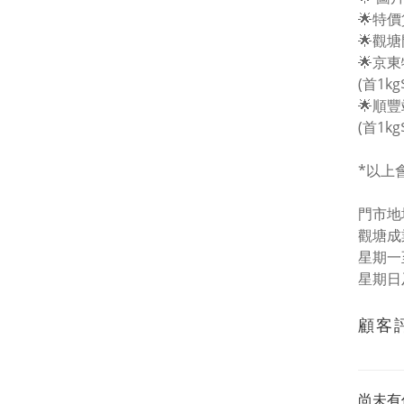
🌟特
🌟觀
🌟京
(首1kg
🌟順
(首1kg
*以上
門市地址
觀塘成
星期一至五
星期日
顧客
尚未有