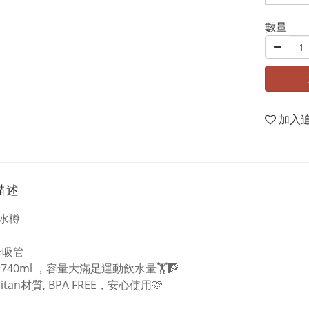
數量
加入
描述
水樽
⭐️吸管
容量740ml ，容量大滿足運動飲水量🏋️🧗
Tritan材質, BPA FREE，安心使用🩷