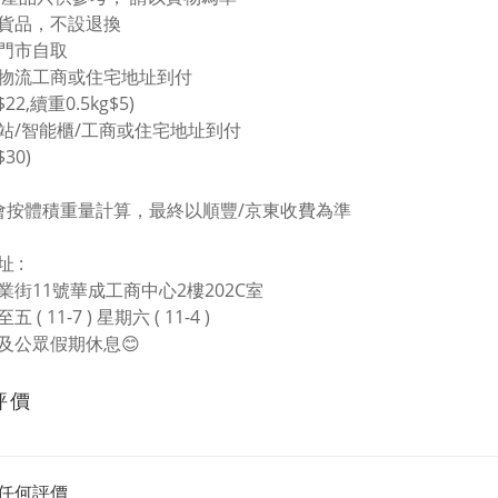
價貨品，不設退換
塘門市自取
東物流工商或住宅地址到付
$22,續重0.5kg$5)
豐站/智能櫃/工商或住宅地址到付
$30)
會按體積重量計算，最終以順豐/京東收費為準
 :
業街11號華成工商中心2樓202C室
 ( 11-7 ) 星期六 ( 11-4 )
及公眾假期休息😊
評價
任何評價