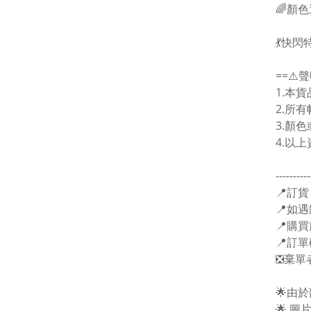
🌈顏
💃快閃
==⚠️聲
1.本
2.所
3.顏
4.以
----------
📍訂貨
📍如遇
📍購
📍訂
❎棄單
🌟由
🌟 