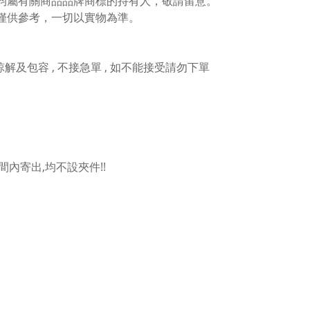
權均屬有關商品品牌商標的持有人，敬請留意。
僅供參考，一切以實物為準。
人諒解及包容 , 不接急單 , 如不能接受請勿下單
內寄出,均不設夾件!!