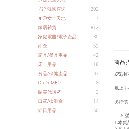
🇯🇵韓國直送
202
👩🏻女士天地
家居雜貨
812
家庭電器/電子產品
30
雨傘
52
廚具/餐具用品
42
商品
床上用品
18
食品/保健產品
33
🌈彩
DoDoME✨
8
戴上手
歐美代購💕
2
口罩/檢測盒
14
💰特價 
節日用品
50
==⚠️ 
1.本