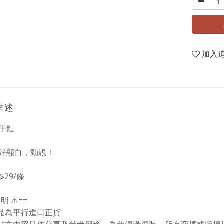
加入
描述
虹手鏈
好顯白，勁靚！
$29/條
聲明 ⚠️==
貨品為平行進口正貨