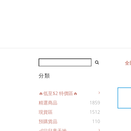
全
分類
🔥低至$2 特價區🔥
精選商品
1859
現貨區
1512
預購貨品
110
👶🏻兒童天地