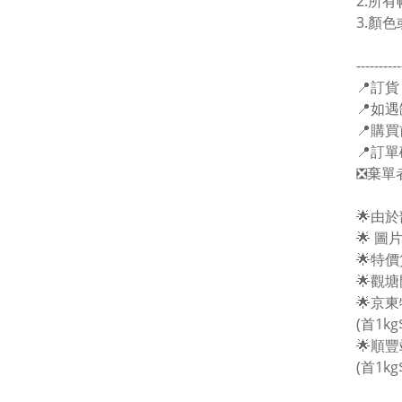
2.所
3.顏
----------
📍訂貨
📍如遇
📍購
📍訂
❎棄單
🌟由
🌟 
🌟特
🌟觀
🌟京
(首1kg
🌟順
(首1kg