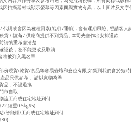
有帖文內容只作分享及參考用途，為免混淆視聽，所有商標或版
色或因拍攝器材或顯示螢幕等因素而與實物有異，以上圖片及文字
-------------------------------------
 / 代購或會因為種種因素(船期 /運輸) , 會有遲期風險 , 懇請客
缺貨 / 額滿 / 供應商提供不到貨品 , 本司先會作出安排退款
買前請慎重考慮清楚
單確認後，恕不能更改及取消
者將被列入黑名單
於部份現貨/乾貨/食品等容易變壞和倉位有限,如貨到我們會於短時間
圖片產品只供參考， 請以實物為準
價貨品，不設退換
塘門市自取
東物流工商或住宅地址到付
$22,續重0.5kg$5)
豐站/智能櫃/工商或住宅地址到付
$30)