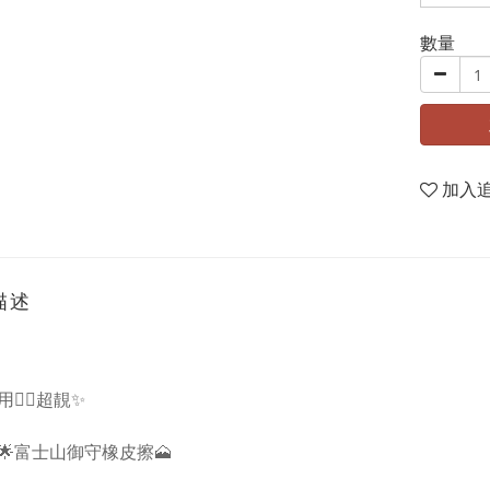
數量
加入
描述
👍🏻超靚✨
量🌟富士山御守橡皮擦🗻