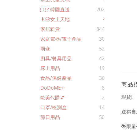
🇯🇵韓國直送
202
👩🏻女士天地
家居雜貨
844
家庭電器/電子產品
30
雨傘
52
廚具/餐具用品
42
床上用品
19
食品/保健產品
36
商品
DoDoME✨
8
現貨‼️
歐美代購💕
2
口罩/檢測盒
14
送禮自用
節日用品
50
🌟限