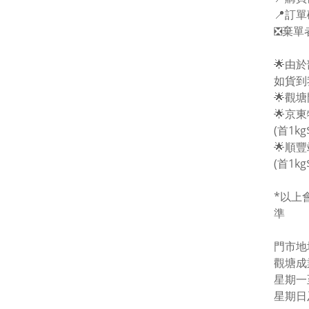
📍訂
❎棄單
🌟由
如貨到
🌟觀
🌟京
(首1kg
🌟順
(首1kg
*以上
準
門市地址
觀塘成
星期一至五
星期日