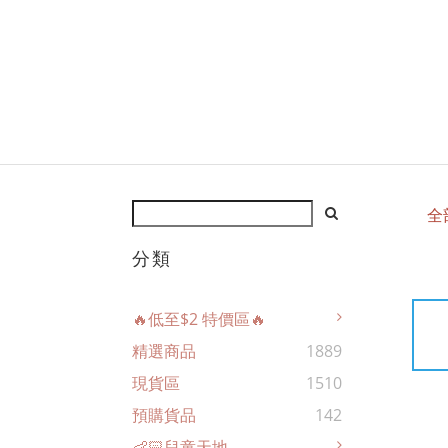
全
分類
🔥低至$2 特價區🔥
精選商品
1889
現貨區
1510
預購貨品
142
👶🏻兒童天地