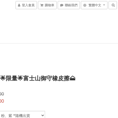
登入會員
購物車
聯絡我們
繁體中文
) 🌟限量🌟富士山御守橡皮擦🗻
00
00