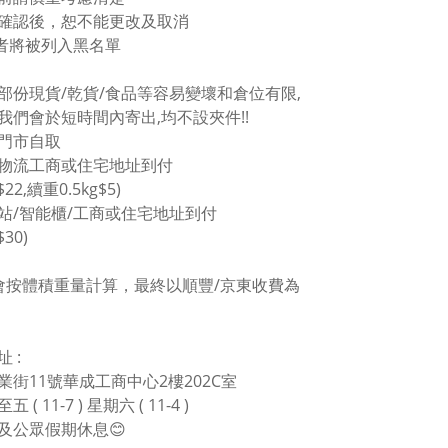
單確認後，恕不能更改及取消
者將被列入黑名單
於部份現貨/乾貨/食品等容易變壞和倉位有限,
我們會於短時間內寄出,均不設夾件!!
塘門市自取
東物流工商或住宅地址到付
$22,續重0.5kg$5)
豐站/智能櫃/工商或住宅地址到付
$30)
會按體積重量計算，最終以順豐/京東收費為
 :
業街11號華成工商中心2樓202C室
 ( 11-7 ) 星期六 ( 11-4 )
及公眾假期休息😊