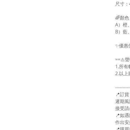
尺寸：4
🌈顏
A）橙
B）藍
✨優惠價
==⚠️聲
1.所
2.以
----------
📍訂貨
遲期風險
接受請
📍如遇
作出安
📍購