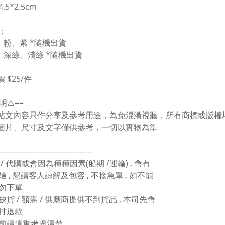
.5*2.5cm
色：
、粉、紫 *隨機出貨
、深綠、淺綠
*隨機出貨
 $25/件
明⚠️==
有帖文內容只作分享及參考用途，為免混淆視聽，所有商標或版
上圖片、尺寸及文字僅供參考，一切以實物為準
-------------------------------------
 / 代購或會因為種種因素(船期 /運輸) , 會有
 , 懇請客人諒解及包容 , 不接急單 , 如不能
勿下單
缺貨 / 額滿 / 供應商提供不到貨品 , 本司先會
排退款
買前請慎重考慮清楚