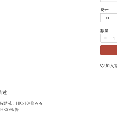
尺寸
數量
加入
描述
限時勁減：HK$10/條🔥🔥
 HK$99/條