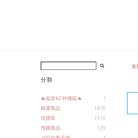
全
分類
🔥低至$2 特價區🔥
精選商品
1876
現貨區
1510
預購貨品
129
👶🏻兒童天地