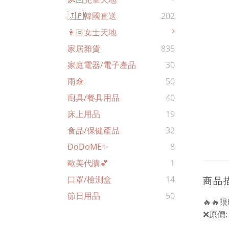
🇯🇵韓國直送
202
👩🏻女士天地
家居雜貨
835
家庭電器/電子產品
30
雨傘
50
廚具/餐具用品
40
床上用品
19
食品/保健產品
32
DoDoME✨
8
歐美代購💕
1
口罩/檢測盒
14
商品
節日用品
50
🔥🔥
❌原價: