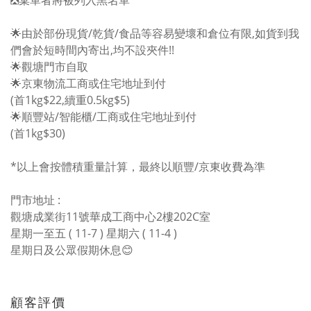
❎棄單者將被列入黑名單
🌟由於部份現貨/乾貨/食品等容易變壞和倉位有限,如貨到我
們會於短時間內寄出,均不設夾件!!
🌟觀塘門市自取
🌟京東物流工商或住宅地址到付
(首1kg$22,續重0.5kg$5)
🌟順豐站/智能櫃/工商或住宅地址到付
(首1kg$30)
*以上會按體積重量計算，最終以順豐/京東收費為準
門市地址 :
觀塘成業街11號華成工商中心2樓202C室
星期一至五 ( 11-7 ) 星期六 ( 11-4 )
星期日及公眾假期休息😊
顧客評價