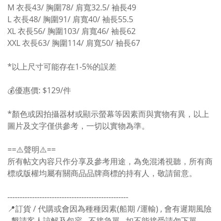
M
衣長43/
胸圍78/ 肩寬32.5/ 袖長49
L
衣長48/
胸圍91/ 肩寬40/ 袖長55.5
XL
衣長56/
胸圍103/ 肩寬46/ 袖長62
XXL
衣長63/
胸圍114/ 肩寬50/ 袖長67
*以上尺寸可能存在1-5%的誤差
💰優惠價: $129/件
*
顏色或因拍攝器材或顯示螢幕等因素而與實物有異，以上
圖片及文字僅供參考，一切以實物為準。
==⚠️聲明⚠️==
所有帖文內容只作分享及參考用途，為免混淆視聽，所有商
標或版權均屬有關商品品牌商標的持有人，敬請留意。
-------------------------------------------------
📍訂貨 / 代購或會因為種種因素(船期 /運輸) , 會有遲期風險
, 懇請客人諒解及包容 , 不接急單 , 如不能接受請勿下單