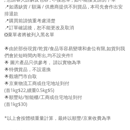
📍如遇缺貨 / 額滿 / 供應商提供不到貨品 , 本司先會作出安
排退款
📍購買前請慎重考慮清楚
📍訂單確認後，恕不能更改及取消
❎棄單者將被列入黑名單
🌟由於部份現貨/乾貨/食品等容易變壞和倉位有限,如貨到我
們會於短時間內寄出,均不設夾件!!
🌟 圖片產品只供參考， 請以實物為準
🌟特價貨品，不設退換
🌟觀塘門市自取
🌟京東物流工商或住宅地址到付
(首1kg$22,續重0.5kg$5)
🌟順豐站/智能櫃/工商或住宅地址到付
(首1kg$30)
*以上會按體積重量計算，最終以順豐/京東收費為準