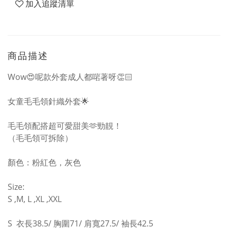
加入追蹤清單
商品描述
Wow😍呢款外套成人都啱著呀👏🏻
女童毛毛領針織外套🌟
毛毛領配搭超可愛甜美🫶勁靚！
（毛毛領可拆除）
顏色：粉紅色，灰色
Size:
S ,M, L ,XL ,XXL
S 衣長38.5/
胸圍71/ 肩寬27.5/ 袖長42.5