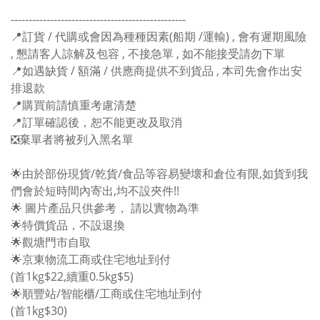
-------------------------------------------------
📍訂貨 / 代購或會因為種種因素(船期 /運輸) , 會有遲期風險
, 懇請客人諒解及包容 , 不接急單 , 如不能接受請勿下單
📍如遇缺貨 / 額滿 / 供應商提供不到貨品 , 本司先會作出安
排退款
📍購買前請慎重考慮清楚
📍訂單確認後，恕不能更改及取消
❎棄單者將被列入黑名單
🌟由於部份現貨/乾貨/食品等容易變壞和倉位有限,如貨到我
們會於短時間內寄出,均不設夾件!!
🌟 圖片產品只供參考， 請以實物為準
🌟特價貨品，不設退換
🌟觀塘門市自取
🌟京東物流工商或住宅地址到付
(首1kg$22,續重0.5kg$5)
🌟順豐站/智能櫃/工商或住宅地址到付
(首1kg$30)