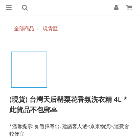
全部商品
現貨區
(現貨) 台灣天后罌粟花香氛洗衣精 4L *
此貨品不包郵🙏
*溫馨提示: 如選擇寄出, 建議客人選<京東物流>,運費會
較便宜