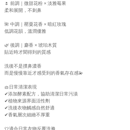
🌷 前調｜微甜花粉 × 淡雅莓果
柔和展開，不刺鼻
🌺 中調｜罌粟花香 × 暗紅玫瑰
低調花韻，溫潤優雅
🌿 後調｜麝香 × 琥珀木質
貼近時才聞得到的質感
洗後不是撲鼻濃香
而是慢慢靠近才感受到的香氣存在感💫
🧺日常清潔表現
✔添加酵素配方，協助清潔日常污漬
✔植物來源界面活性劑
✔洗後衣物觸感自然舒適
✔香氣層次細緻不厚重
👕適合日常衣物反覆洗滌