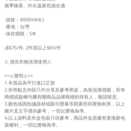
換季換香、外出返家也很合適
-規格：4000ml(4L)
-產地：台灣
-保存期限：5年
💰$75/件, 2件或以上$65/件
⚠ 僅供衣物清潔使用⚠
==⚠️聲明⚠️==
1.本貨品為平行進口正貨
2.所有帖文內容只作分享及參考用途，為免混淆視聽，所有
商標或版權均屬有關商品品牌商標的持有人，敬請留意。
3.顏色或因拍攝器材或顯示螢幕等因素而與實物有異，以上
圖片及文字僅供參考，一切以實物為準。
4.以上資料及外盒包裝只供參考，商品外盒原廠有更換新包
裝權利，一切以實物為準。