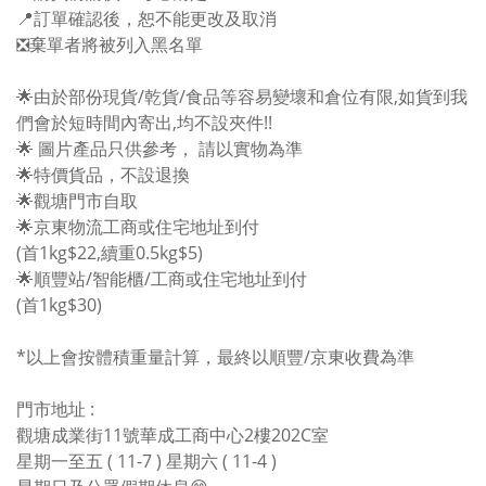
📍訂單確認後，恕不能更改及取消
❎棄單者將被列入黑名單
🌟由於部份現貨/乾貨/食品等容易變壞和倉位有限,如貨到我
們會於短時間內寄出,均不設夾件!!
🌟 圖片產品只供參考， 請以實物為準
🌟特價貨品，不設退換
🌟觀塘門市自取
🌟京東物流工商或住宅地址到付
(首1kg$22,續重0.5kg$5)
🌟順豐站/智能櫃/工商或住宅地址到付
(首1kg$30)
*以上會按體積重量計算，最終以順豐/京東收費為準
門市地址 :
觀塘成業街11號華成工商中心2樓202C室
星期一至五 ( 11-7 ) 星期六 ( 11-4 )