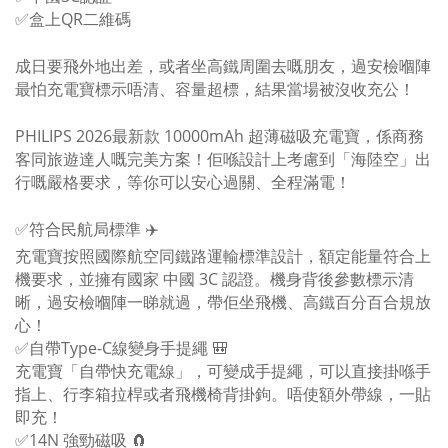
✅盒上QR二維碼
成日要飛外地出差，或者坐高鐵周圍去嘅朋友，過安檢嗰陣
最怕充電寶標示唔清、容量超標，結果當場被沒收充公！
PHILIPS 2026最新款 10000mAh 超薄磁吸充電寶，係商務
客同旅遊達人嘅完美方案！佢喺設計上考慮到「海陸空」出
行嘅嚴格要求，等你可以安心過關、全程滿電！
✅符合民航局標準 ✈️
充電寶按照國際航空同鐵路運輸標準設計，額定能量符合上
機要求，並擁有國家 中國 3C 認證。機身背後參數標示清
晰，過安檢嗰陣一睇就過，帶佢坐飛機、高鐵百分百合規放
心！
✅自帶Type-C線變身手提繩 🎒
充電寶「自帶快充電線」，可變成手提繩，可以直接掛喺手
指上、行李箱拉桿或者飛機椅背掛鉤。唔使額外帶線，一貼
即充！
✅14N 強勁磁吸 🧲