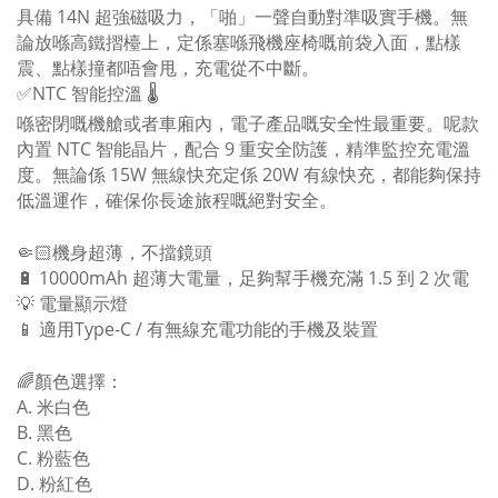
具備 14N 超強磁吸力，「啪」一聲自動對準吸實手機。無
論放喺高鐵摺檯上，定係塞喺飛機座椅嘅前袋入面，點樣
震、點樣撞都唔會甩，充電從不中斷。
✅NTC 智能控溫 🌡️
喺密閉嘅機艙或者車廂內，電子產品嘅安全性最重要。呢款
內置 NTC 智能晶片，配合 9 重安全防護，精準監控充電溫
度。無論係 15W 無線快充定係 20W 有線快充，都能夠保持
低溫運作，確保你長途旅程嘅絕對安全。
🤏🏻機身超薄，不擋鏡頭
🔋 10000mAh 超薄大電量，足夠幫手機充滿 1.5 到 2 次電
💡 電量顯示燈
📱 適用Type-C / 有無線充電功能的手機及裝置
🌈顏色選擇：
A. 米白色
B. 黑色
C. 粉藍色
D. 粉紅色