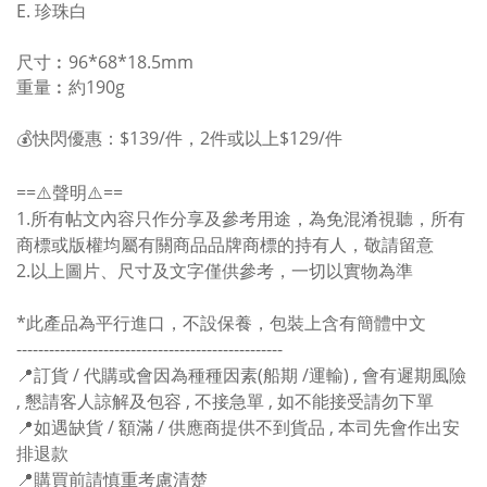
E. 珍珠白
尺寸︰96*68*18.5mm
重量︰約190g
💰快閃優惠：$139/件，2件或以上$129/件
==⚠️聲明⚠️==
1.所有帖文內容只作分享及參考用途，為免混淆視聽，所有
商標或版權均屬有關商品品牌商標的持有人，敬請留意
2.以上圖片、尺寸及文字僅供參考，一切以實物為準
*此產品為平行進口，不設保養，包裝上含有簡體中文
-------------------------------------------------
📍訂貨 / 代購或會因為種種因素(船期 /運輸) , 會有遲期風險
, 懇請客人諒解及包容 , 不接急單 , 如不能接受請勿下單
📍如遇缺貨 / 額滿 / 供應商提供不到貨品 , 本司先會作出安
排退款
📍購買前請慎重考慮清楚