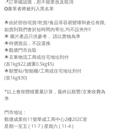
📍訂單確認後，恕不能更改及取消
❎棄單者將被列入黑名單
🌟由於部份現貨/乾貨/食品等容易變壞和倉位有限,
如貨到我們會於短時間內寄出,均不設夾件!!
🌟 圖片產品只供參考， 請以實物為準
🌟特價貨品，不設退換
🌟觀塘門市自取
🌟京東物流工商或住宅地址到付
(首1kg$22,續重0.5kg$5)
🌟順豐站/智能櫃/工商或住宅地址到付
(首1kg$30)
*以上會按體積重量計算，最終以順豐/京東收費為
準
門市地址 :
觀塘成業街11號華成工商中心2樓202C室
星期一至五 ( 11-7 ) 星期六 ( 11-4 )