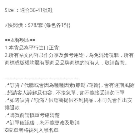
Size ：適合36-41號鞋
⚡️快閃價：$78/套 (每色各1對)
==⚠️聲明⚠️==
1.本貨品為平行進口正貨
2.所有帖文內容只作分享及參考用途，為免混淆視聽，所有
商標或版權均屬有關商品品牌商標的持有人，敬請留意。
-----------------------------------------------
📍訂貨 / 代購或會因為種種因素(船期 /運輸) , 會有遲期風險
, 懇請客人諒解及包容 , 不接急單 , 如不能接受請勿下單
📍如遇缺貨 / 額滿 / 供應商提供不到貨品 , 本司先會作出安
排退款
📍購買前請慎重考慮清楚
📍訂單確認後，恕不能更改及取消
❎棄單者將被列入黑名單