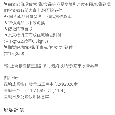
🌟由於部份現貨/乾貨/食品等容易變壞和倉位有限,如貨到我
們會於短時間內寄出,均不設夾件!!
🌟 圖片產品只供參考， 請以實物為準
🌟特價貨品，不設退換
🌟觀塘門市自取
🌟京東物流工商或住宅地址到付
(首1kg$22,續重0.5kg$5)
🌟順豐站/智能櫃/工商或住宅地址到付
(首1kg$30)
*以上會按體積重量計算，最終以順豐/京東收費為準
門市地址 :
觀塘成業街11號華成工商中心2樓202C室
星期一至五 ( 11-7 ) 星期六 ( 11-4 )
星期日及公眾假期休息😊
顧客評價