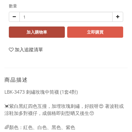
數量
加入購物車
立即購買
加入追蹤清單
商品描述
LBK-3473 刺繡玫瑰中筒襪 (1套4對)
💓紫白黑紅四色互撞，加埋玫瑰刺繡，好靚呀😍 著波鞋或
涼鞋加多對襪仔，成個格即刻型晒又後生😙
🌈顏色：紅色、白色、黑色、紫色