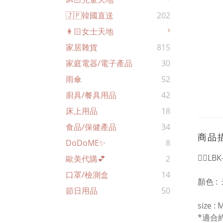
🇯🇵韓國直送
202
👩🏻女士天地
家居雜貨
815
家庭電器/電子產品
30
雨傘
52
廚具/餐具用品
42
床上用品
18
食品/保健產品
34
商品
DoDoME✨
8
❤️‍🔥L
歐美代購💕
2
口罩/檢測盒
14
顏色 :
節日用品
50
size : 
*適合約 