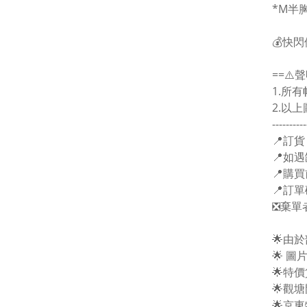
*M半胸
💰快閃
==⚠️聲
1.所
2.以
----------
📍訂貨
📍如遇
📍購
📍訂
❎棄單
🌟由
🌟 
🌟特
🌟觀
🌟京