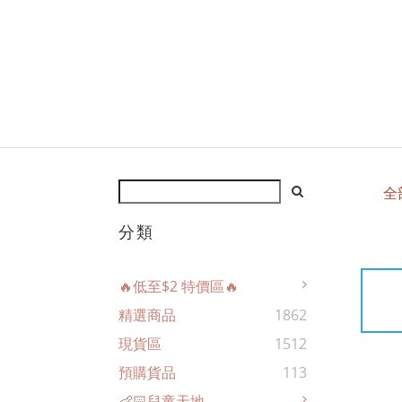
全
分類
🔥低至$2 特價區🔥
精選商品
1862
現貨區
1512
預購貨品
113
👶🏻兒童天地