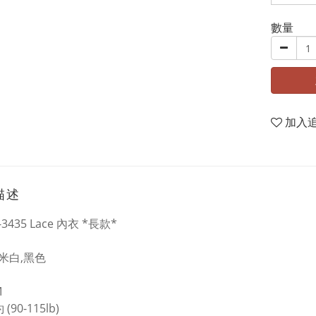
數量
加入
描述
BK-3435 Lace 內衣 *長款*
 米白,黑色
M
(90-115lb)