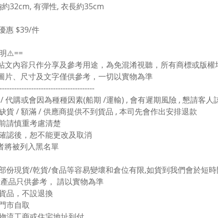
約32cm, 有彈性, 衣長約35cm
優惠 $39/件
明⚠️==
有帖文內容只作分享及參考用途，為免混淆視聽，所有商標或版
上圖片、尺寸及文字僅供參考，一切以實物為準
---------------------------------------
 / 代購或會因為種種因素(船期 /運輸) , 會有遲期風險 , 懇請客
缺貨 / 額滿 / 供應商提供不到貨品 , 本司先會作出安排退款
買前請慎重考慮清楚
單確認後，恕不能更改及取消
者將被列入黑名單
於部份現貨/乾貨/食品等容易變壞和倉位有限,如貨到我們會於短時間
圖片產品只供參考， 請以實物為準
價貨品，不設退換
塘門市自取
東物流工商或住宅地址到付