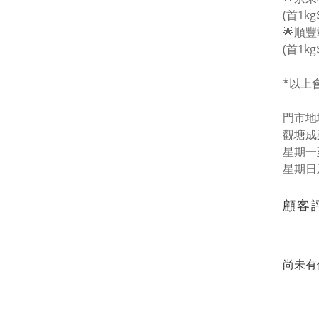
(首1kg
🌟順
(首1kg
*以上
門市地址
觀塘成
星期一至五
星期日
顧客
尚未有