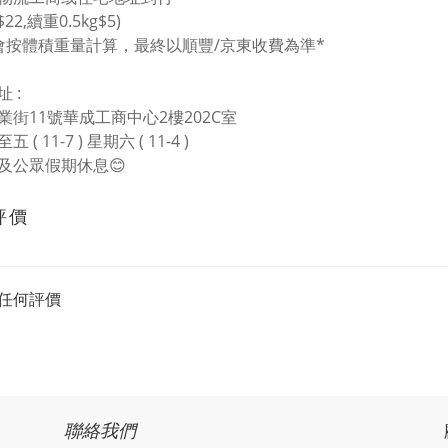
$22,續重0.5kg$5)
會按體積重量計算，最終以
順豐/
京東
收費為準*
 :
業街11號華成工商中心2樓202C室
 ( 11-7 ) 星期六 ( 11-4 )
及公眾假期休息
😊
評價
任何評價
聯絡我們