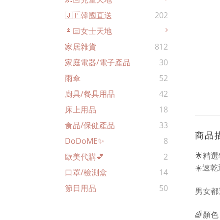
🇯🇵韓國直送
202
👩🏻女士天地
家居雜貨
812
家庭電器/電子產品
30
雨傘
52
廚具/餐具用品
42
床上用品
18
食品/保健產品
33
商品
DoDoME✨
8
🌟精選
歐美代購💕
2
☀️速
口罩/檢測盒
14
節日用品
50
男女都適
🌈顏