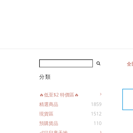
全
分類
🔥低至$2 特價區🔥
精選商品
1859
現貨區
1512
預購貨品
110
👶🏻兒童天地