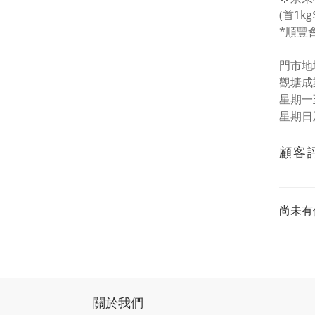
(首1kg
*順豐
門市地址
觀塘成
星期一至五
星期日
顧客
尚未有
關於我們