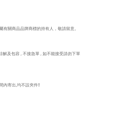
屬有關商品品牌商標的持有人，敬請留意。
人諒解及包容 , 不接急單 , 如不能接受請勿下單
內寄出,均不設夾件!!