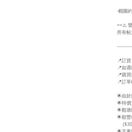
-帽圍約
==⚠️ 
所有帖
----------
📍
訂貨
📍
如遇
📍
購買
📍
訂單
🌟
由於
🌟
特價
🌟
觀塘
🌟
順豐
($30
🌟京