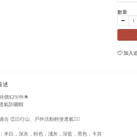
數量
加入
描述
特價$29/件🌟
乾透氣防曬帽
合 👏🏻行山、戶外活動輕便透氣👍🏻
色：米白，深灰，粉色，淺灰，深藍，黑色，卡其