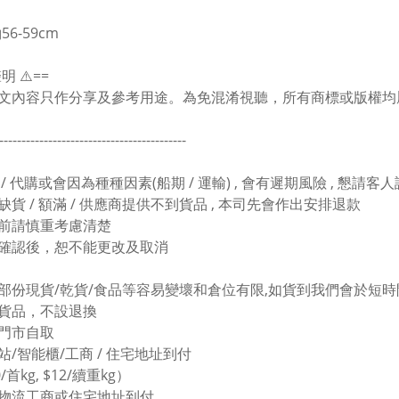
56-59cm
聲明 ⚠️==
文內容只作分享及參考用途。為免混淆視聽，所有商標或版權均
------------------------------------------
 / 代購或會因為種種因素(船期 / 運輸) , 會有遲期風險 , 懇請客
缺貨 / 額滿 / 供應商提供不到貨品 , 本司先會作出安排退款
前請慎重考慮清楚
確認後，恕不能更改及取消
部份現貨/乾貨/食品等容易變壞和倉位有限,如貨到我們會於短時間
貨品，不設退換
門市自取
站/智能櫃/工商 / 住宅地址到付
/首kg, $12/續重kg）
東物流工商或住宅地址到付