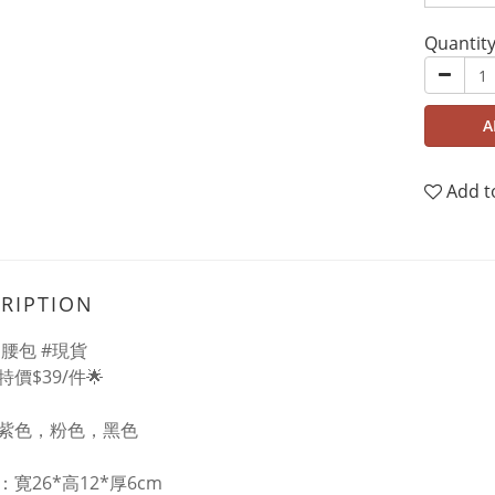
Quantit
A
Add t
RIPTION
運動腰包 #現貨
特價$39/件🌟
紫色，粉色，黑色
寛26*高12*厚6cm