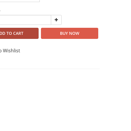
y
DD TO CART
BUY NOW
o Wishlist