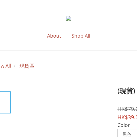
About
Shop All
ew All
現貨區
(現貨)
HK$79.
HK$39.
Color