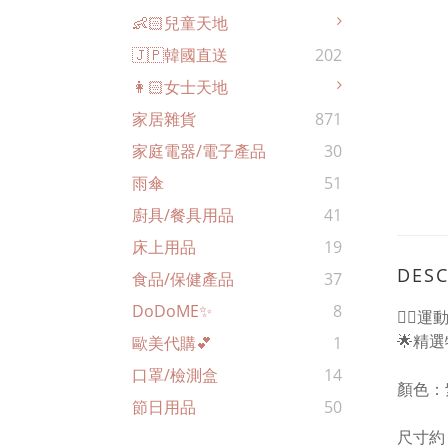
👶🏻兒童天地
🇯🇵韓國直送
202
👩🏻女士天地
家居雜貨
871
家庭電器/電子產品
30
雨傘
51
廚具/餐具用品
41
床上用品
19
DESC
食品/保健產品
37
DoDoME✨
8
🏃‍♀️
🌟精選
歐美代購💕
1
口罩/檢測盒
14
顏色：
節日用品
50
尺寸約：