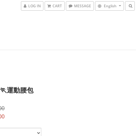
LOG IN
CART
MESSAGE
English
 🏃運動腰包
00
00