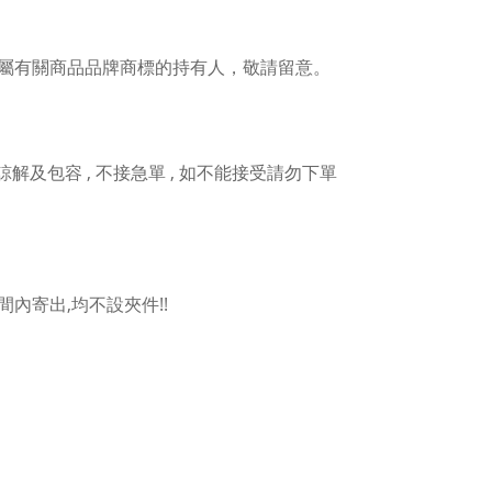
屬有關商品品牌商標的持有人，敬請留意。
人諒解及包容 , 不接急單 , 如不能接受請勿下單
內寄出,均不設夾件!!