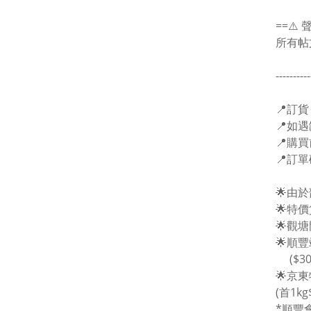
==⚠️ 
所有帖
----------
📍
訂貨
📍
如遇
📍
購買
📍
訂單
🌟
由於
🌟
特價
🌟
觀塘
🌟
順豐
($30
🌟京
(首1kg
*順豐