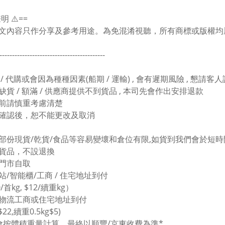
聲明 ⚠️==
文內容只作分享及參考用途。為免混淆視聽，所有商標或版權均
------------------------------------------
 / 代購或會因為種種因素(船期 / 運輸) , 會有遲期風險 , 懇請客
缺貨 / 額滿 / 供應商提供不到貨品 , 本司先會作出安排退款
前請慎重考慮清楚
確認後，恕不能更改及取消
部份現貨/乾貨/食品等容易變壞和倉位有限,如貨到我們會於短時間
貨品，不設退換
門市自取
站/智能櫃/工商 / 住宅地址到付
/首kg, $12/續重kg）
東物流工商或住宅地址到付
$22,續重0.5kg$5)
會按體積重量計算，最終以
順豐/
京東
收費為準*