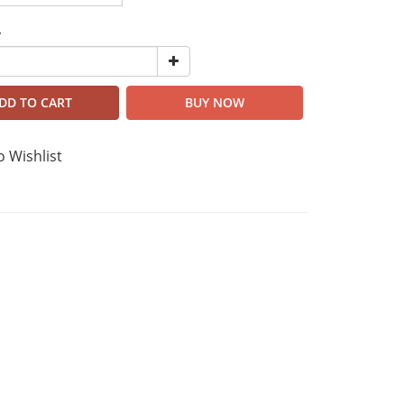
y
DD TO CART
BUY NOW
o Wishlist