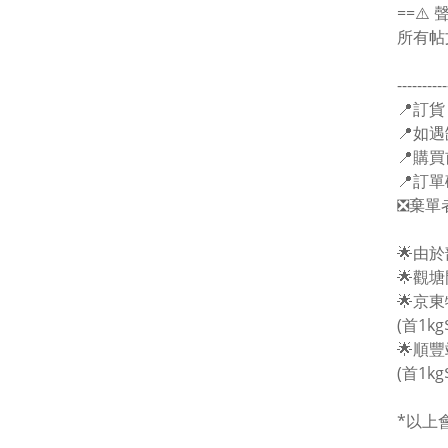
==⚠️ 
所有帖
----------
📍訂貨
📍如遇
📍購
📍訂
❎棄單
🌟由
🌟觀
🌟京
(首1kg
🌟順
(首1kg
*以上