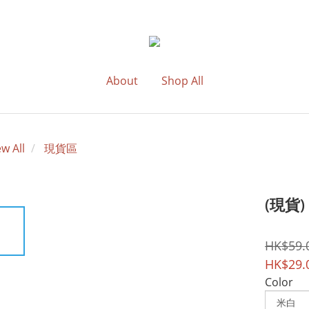
About
Shop All
ew All
現貨區
(現貨
HK$59.
HK$29.
Color