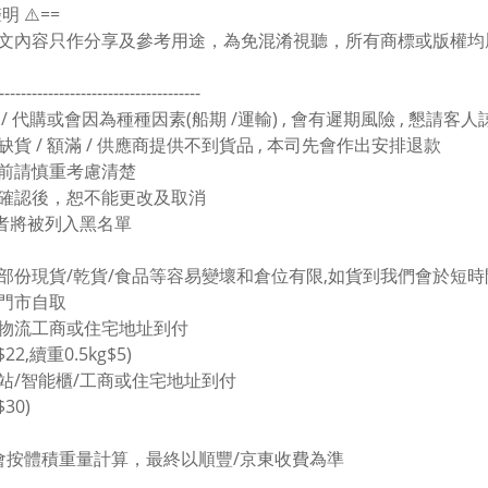
聲明 ⚠️==
文內容只作分享及參考用途，為免混淆視聽，所有商標或版權均
-------------------------------------
 / 代購或會因為種種因素(船期 /運輸) , 會有遲期風險 , 懇請客
缺貨 / 額滿 / 供應商提供不到貨品 , 本司先會作出安排退款
買前請慎重考慮清楚
單確認後，恕不能更改及取消
者將被列入黑名單
於部份現貨/乾貨/食品等容易變壞和倉位有限,如貨到我們會於短時間
塘門市自取
東物流工商或住宅地址到付
$22,續重0.5kg$5)
豐站/智能櫃/工商或住宅地址到付
$30)
會按體積重量計算，最終以順豐/京東收費為準