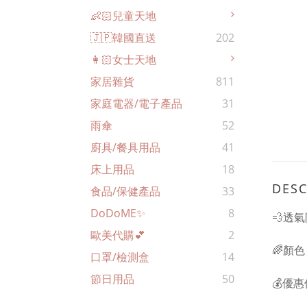
👶🏻兒童天地
🇯🇵韓國直送
202
👩🏻女士天地
家居雜貨
811
家庭電器/電子產品
31
雨傘
52
廚具/餐具用品
41
床上用品
18
DESC
食品/保健產品
33
DoDoME✨
8
💨透
歐美代購💕
2
🌈顏
口罩/檢測盒
14
節日用品
50
💰優惠