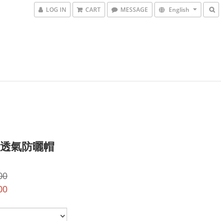
LOG IN
CART
MESSAGE
English
) 透氣防曬帽
00
00