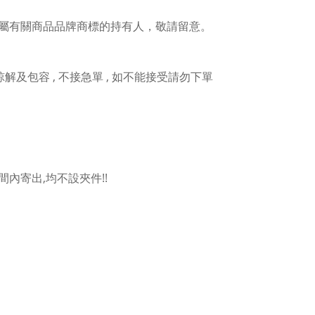
屬有關商品品牌商標的持有人，敬請留意。
人諒解及包容 , 不接急單 , 如不能接受請勿下單
內寄出,均不設夾件!!