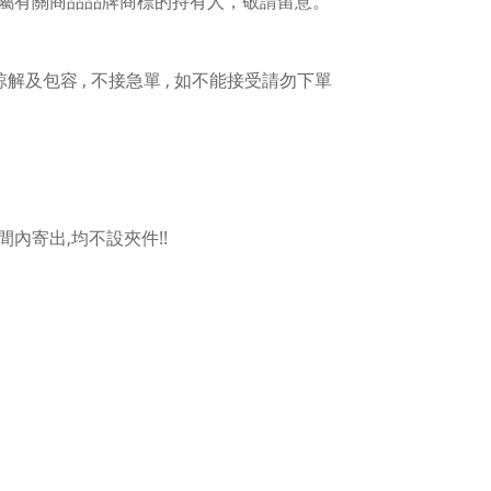
屬有關商品品牌商標的持有人，敬請留意。
人諒解及包容 , 不接急單 , 如不能接受請勿下單
內寄出,均不設夾件!!