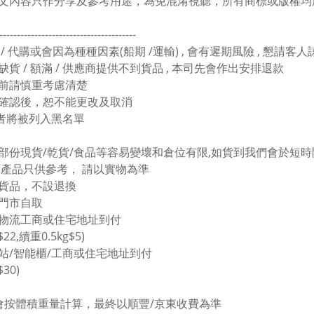
文內容只作分享及參考用途，為免混淆視聽，所有商標或版權均
---------------------------------------
 / 代購或會因為種種因素(船期 /運輸) , 會有遲期風險 , 懇請客
缺貨 / 額滿 / 供應商提供不到貨品 , 本司先會作出安排退款
買前請慎重考慮清楚
單確認後，恕不能更改及取消
者將被列入黑名單
於部份現貨/乾貨/食品等容易變壞和倉位有限,如貨到我們會於短時間
圖片產品只供參考， 請以實物為準
價貨品，不設退換
塘門市自取
東物流工商或住宅地址到付
$22,續重0.5kg$5)
豐站/智能櫃/工商或住宅地址到付
$30)
會按體積重量計算，最終以順豐/京東收費為準