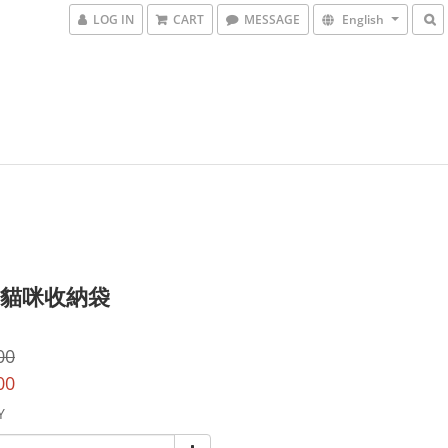
LOG IN
CART
MESSAGE
English
) 貓咪收納袋
00
00
Y