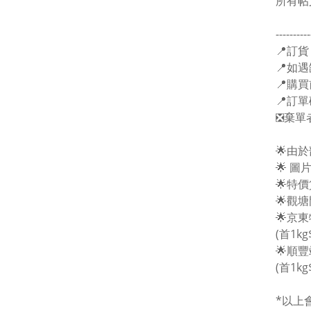
所有帖
----------
📍訂貨
📍如遇
📍購
📍訂
❎棄單
🌟由
🌟 
🌟特
🌟觀
🌟京
(首1kg
🌟順
(首1kg
*以上