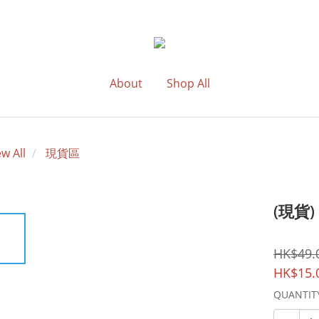
About
Shop All
ew All
現貨區
(現貨
HK$49.
HK$15.
QUANTIT