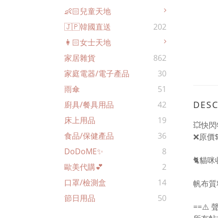
👶🏻兒童天地
🇯🇵韓國直送
202
👩🏻女士天地
家居雜貨
862
家庭電器/電子產品
30
雨傘
51
DESC
廚具/餐具用品
42
床上用品
19
💥快閃
食品/保健產品
36
❌原價$
DoDoME✨
8
🐈貓
歐美代購💕
2
口罩/檢測盒
14
帆布質
節日用品
50
==⚠️ 