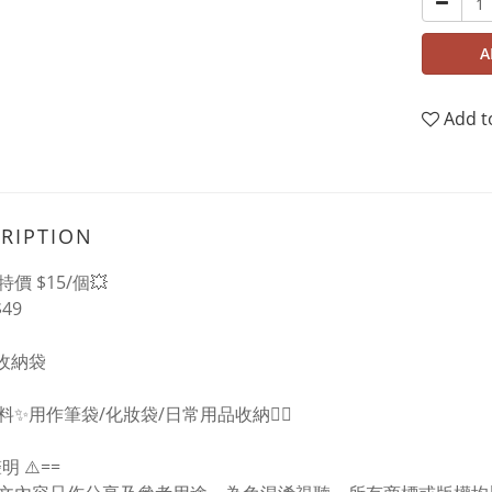
A
Add t
RIPTION
特價 $15/個💥
49
咪收納袋
料✨用作筆袋/化妝袋/日常用品收納👍🏻
聲明 ⚠️==