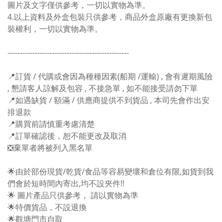
圖片及文字僅供參考，一切以實物為準。
4.以上資料及外盒包裝只供參考，商品外盒原廠有更換新包
裝權利，一切以實物為準。
-------------------------------------------------
📍訂貨 / 代購或會因為種種因素(船期 /運輸) , 會有遲期風險
, 懇請客人諒解及包容 , 不接急單 , 如不能接受請勿下單
📍如遇缺貨 / 額滿 / 供應商提供不到貨品 , 本司先會作出安
排退款
📍購買前請慎重考慮清楚
📍訂單確認後，恕不能更改及取消
❎棄單者將被列入黑名單
🌟由於部份現貨/乾貨/食品等容易變壞和倉位有限,如貨到我
們會於短時間內寄出,均不設夾件!!
🌟 圖片產品只供參考， 請以實物為準
🌟特價貨品，不設退換
🌟觀塘門市自取