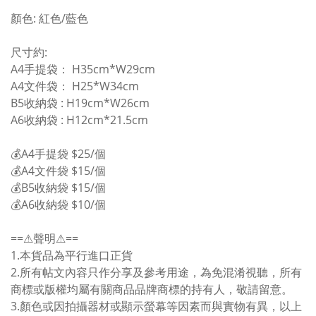
顏色: 紅色/藍色
尺寸約:
A4手提袋： H35cm*W29cm
A4文件袋： H25*W34cm
B5收納袋 : H19cm*W26cm
A6收納袋 : H12cm*21.5cm
💰
A4手提袋 $25/個
💰
A4文件袋 $15/個
💰
B5收納袋 $15/個
💰
A6收納袋 $10/個
==⚠聲明⚠==
1.本貨品為平行進口正貨
2.所有帖文內容只作分享及參考用途，為免混淆視聽，所有
商標或版權均屬有關商品品牌商標的持有人，敬請留意。
3.顏色或因拍攝器材或顯示螢幕等因素而與實物有異，以上