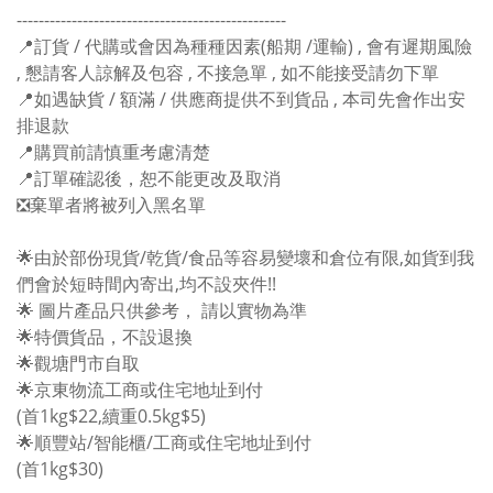
-------------------------------------------------
📍訂貨 / 代購或會因為種種因素(船期 /運輸) , 會有遲期風險
, 懇請客人諒解及包容 , 不接急單 , 如不能接受請勿下單
📍如遇缺貨 / 額滿 / 供應商提供不到貨品 , 本司先會作出安
排退款
📍購買前請慎重考慮清楚
📍訂單確認後，恕不能更改及取消
❎棄單者將被列入黑名單
🌟由於部份現貨/乾貨/食品等容易變壞和倉位有限,如貨到我
們會於短時間內寄出,均不設夾件!!
🌟 圖片產品只供參考， 請以實物為準
🌟特價貨品，不設退換
🌟觀塘門市自取
🌟京東物流工商或住宅地址到付
(首1kg$22,續重0.5kg$5)
🌟順豐站/智能櫃/工商或住宅地址到付
(首1kg$30)