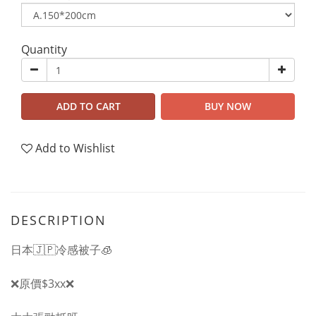
Quantity
ADD TO CART
BUY NOW
Add to Wishlist
DESCRIPTION
日本🇯🇵冷感被子🧊
❌原價$3xx❌