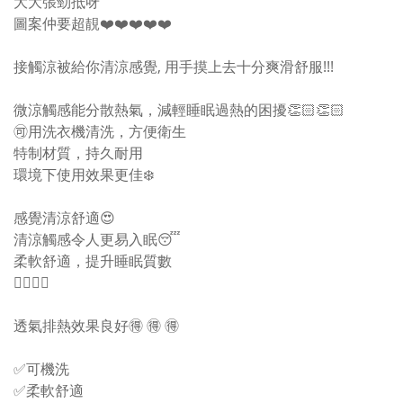
大大張勁抵呀
圖案仲要超靚❤️❤️❤️❤️❤️
接觸涼被給你清涼感覺, 用手摸上去十分爽滑舒服!!!
微涼觸感能分散熱氣，減輕睡眠過熱的困擾👏🏻👏🏻
🉑用洗衣機清洗，方便衛生
特制材質，持久耐用
環境下使用效果更佳❄️
感覺清涼舒適😍
清涼觸感令人更易入眠😴
柔軟舒適，提升睡眠質數
👍🏼👍🏼
透氣排熱效果良好🉐 🉐 🉐
✅可機洗
✅柔軟舒適