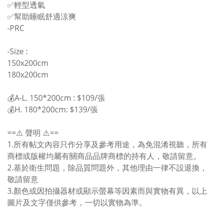
✅輕型透氣
✅幫助睡眠舒適涼爽
-PRC
-Size :
150x200cm
180x200cm
💰A-L. 150*200cm :
$109/張
💰H. 180*200cm:
$139/張
==⚠️ 聲明 ⚠️==
1.所有帖文內容只作分享及參考用途，為免混淆視聽，所有
商標或版權均屬有關商品品牌商標的持有人，敬請留意。
2.基於衛生問題，除品質問題外，其他理由一律不設退換，
敬請留意
3.顏色或因拍攝器材或顯示螢幕等因素而與實物有異，以上
圖片及文字僅供參考，一切以實物為準。