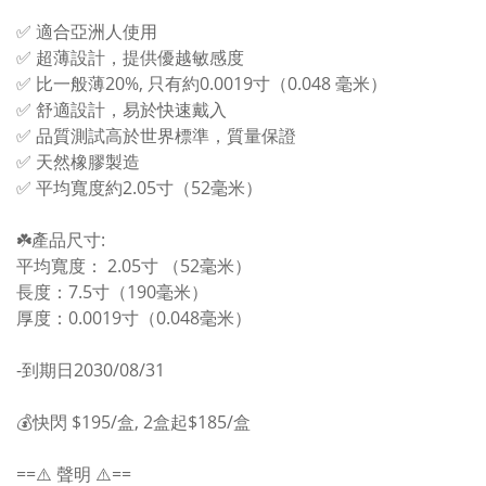
✅ 適合亞洲人使用
✅ 超薄設計，提供優越敏感度
✅ 比一般薄20%, 只有約0.0019寸（0.048 毫米）
✅ 舒適設計，易於快速戴入
✅ 品質測試高於世界標準，質量保證
✅ 天然橡膠製造
✅ 平均寬度約2.05寸（52毫米）
☘️產品尺寸:
平均寬度： 2.05寸 （52毫米）
長度：7.5寸（190毫米）
厚度：0.0019寸（0.048毫米）
-到期日2030/08/31
💰快閃 $195/盒, 2盒起$185/盒
==⚠️ 聲明 ⚠️==