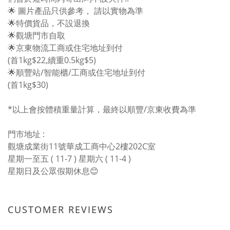
🌟 圖片產品只供參考， 請以實物為準
🌟特價貨品，不設退換
🌟觀塘門市自取
🌟京東物流工商或住宅地址到付
(首1kg$22,續重0.5kg$5)
🌟順豐站/智能櫃/工商或住宅地址到付
(首1kg$30)
*以上會按體積重量計算，最終以順豐/京東收費為準
門市地址 :
觀塘成業街11號華成工商中心2樓202C室
星期一至五 ( 11-7 ) 星期六 ( 11-4 )
星期日及公眾假期休息😊
CUSTOMER REVIEWS