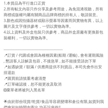
1.本貨品為平行進口正貨
2.所有帖文內容只作分享及參考用途，為免混淆視聽，所有
商標或版權均屬有關商品品牌商標的持有人，敬請留意。
3.顏色或因拍攝器材或顯示螢幕等因素而與實物有異，以上
圖片及文字僅供參考，一切以實物為準。
4.以上資料及外盒包裝只供參考，商品外盒原廠有更換新包
裝權利，一切以實物為準。
-------------------------------------------------
📍訂貨 / 代購或會因為種種因素(船期 /運輸) , 會有遲期風險
, 懇請客人諒解及包容 , 不接急單 , 如不能接受請勿下單
📍如遇缺貨 / 額滿 / 供應商提供不到貨品 , 本司先會作出安
排退款
📍購買前請慎重考慮清楚
📍訂單確認後，恕不能更改及取消
❎棄單者將被列入黑名單
🌟由於部份現貨/乾貨/食品等容易變壞和倉位有限,如貨到我
們會於短時間內寄出,均不設夾件!!