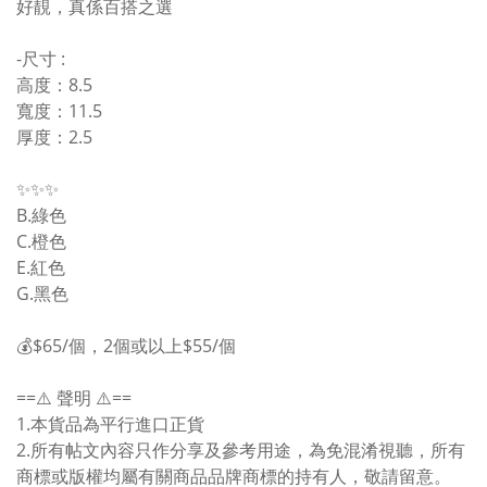
好靚，真係百搭之選
-尺寸 :
高度：8.5
寬度：11.5
厚度：2.5
✨✨✨
B.綠色
C.橙色
E.紅色
G.黑色
💰$65/個，2個或以上$55/個
==⚠️ 聲明 ⚠️==
1.本貨品為平行進口正貨
2.所有帖文內容只作分享及參考用途，為免混淆視聽，所有
商標或版權均屬有關商品品牌商標的持有人，敬請留意。