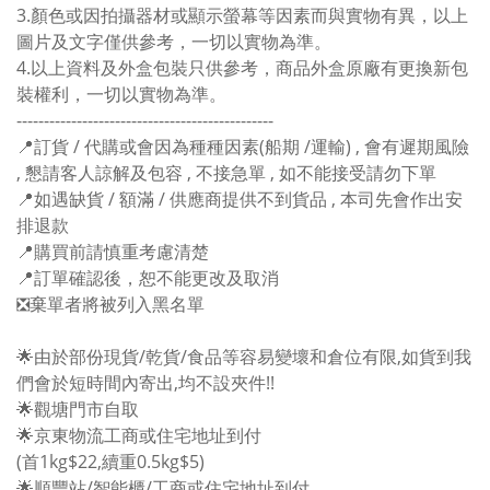
3.顏色或因拍攝器材或顯示螢幕等因素而與實物有異，以上
圖片及文字僅供參考，一切以實物為準。
4.以上資料及外盒包裝只供參考，商品外盒原廠有更換新包
裝權利，一切以實物為準。
-----------------------------------------------
📍訂貨 / 代購或會因為種種因素(船期 /運輸) , 會有遲期風險
, 懇請客人諒解及包容 , 不接急單 , 如不能接受請勿下單
📍如遇缺貨 / 額滿 / 供應商提供不到貨品 , 本司先會作出安
排退款
📍購買前請慎重考慮清楚
📍訂單確認後，恕不能更改及取消
❎棄單者將被列入黑名單
🌟由於部份現貨/乾貨/食品等容易變壞和倉位有限,如貨到我
們會於短時間內寄出,均不設夾件!!
🌟觀塘門市自取
🌟京東物流工商或住宅地址到付
(首1kg$22,續重0.5kg$5)
🌟順豐站/智能櫃/工商或住宅地址到付