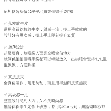
絕對物超所值🥰平平地買幾個襯手袋啦!!
✅ 荔枝紋牛皮
選用高質荔枝紋牛皮，質感一流，摸上手軟軟的
設計好有層次感，攞上手上即刻提升氣質
✅ 超薄設計
超級薄身，放喺袋入面完全唔會佔地方
就算係細細個嘅手袋都可以輕鬆放入，出街唔會覺得包包重
重累累，方便到極
✅ 真皮皮夾
全真皮製作，耐用防刮，而且用得越耐皮質越靚
✅ 高級感十足
整體設計簡約大方，又不失時尚感
無論你係學生定係上班族，都可以Carry到，無論襯咩衫都