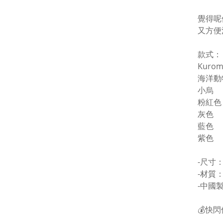
覺得呢
又方便
款式：
Kurom
海洋動
小烏
粉紅色
灰色
藍色
紫色
-尺寸：
-材質：
-中國
💰快閃