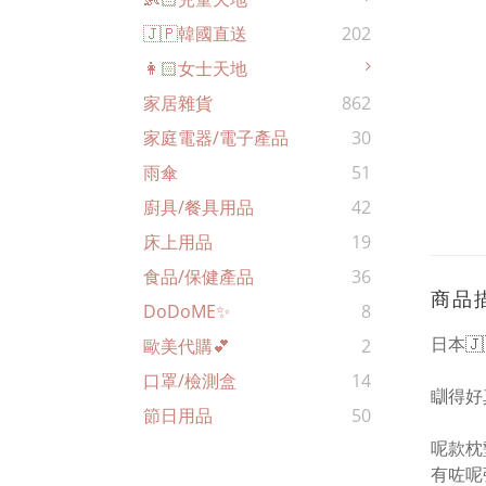
🇯🇵韓國直送
202
👩🏻女士天地
家居雜貨
862
家庭電器/電子產品
30
雨傘
51
廚具/餐具用品
42
床上用品
19
食品/保健產品
36
商品
DoDoME✨
8
日本🇯
歐美代購💕
2
口罩/檢測盒
14
瞓得好
節日用品
50
呢款枕
有咗呢