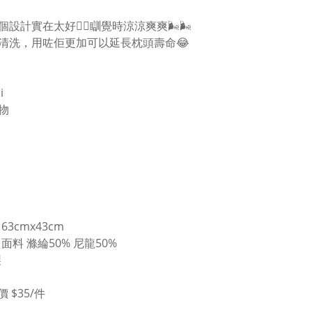
個設計實在太好👍🏻瞓覺時涼涼爽爽🌬🌬
清洗，用咗佢更加可以延長枕頭壽命😂
i
物
63cmx43cm
面料 滌綸50% 尼龍50%
製
價 $35/件