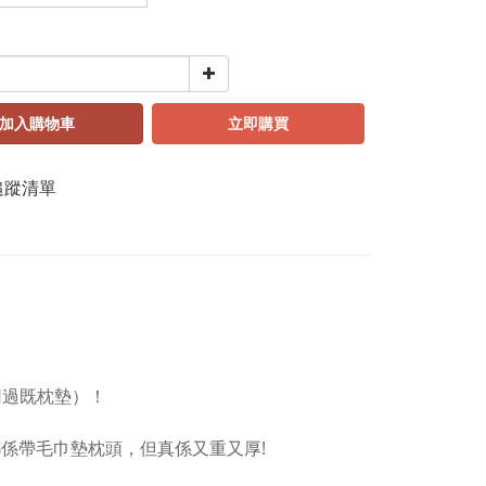
加入購物車
立即購買
追蹤清單
用過既枕墊）！
都係帶毛巾墊枕頭，但真係又重又厚!