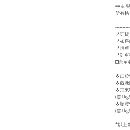
==⚠️ 
所有帖
----------
📍訂貨
📍如遇
📍購
📍訂
❎棄單
🌟由
🌟觀
🌟京
(首1kg
🌟順
(首1kg
*以上